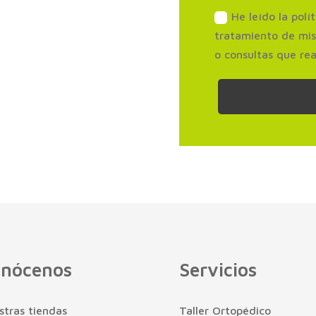
He leído la polí
tratamiento de mis
o consultas que rea
nócenos
Servicios
stras tiendas
Taller Ortopédico