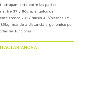
i atrapamiento entre las partes
le entre 37 y 80cm, ángulos de
nte tronco 70º / muslo 43º/piernas 12º.
135kg, mando a distancia ergonómico por
odas las funciones.
NTACTAR AHORA