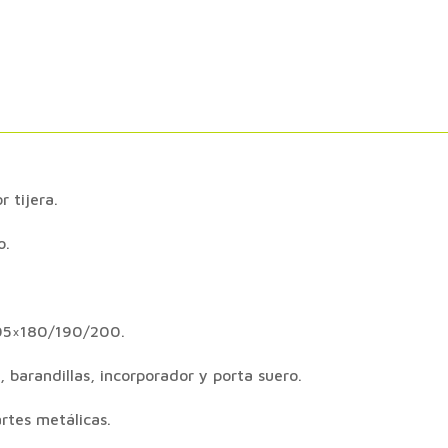
r tijera.
o.
05×180/190/200.
, barandillas, incorporador y porta suero.
rtes metálicas.