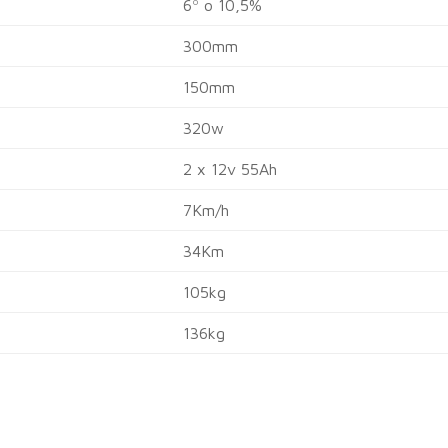
6º o 10,5%
300mm
150mm
320w
2 x 12v 55Ah
7Km/h
34Km
105kg
136kg