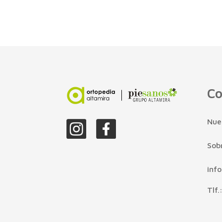
Co
Nue
Sob
inf
Tlf