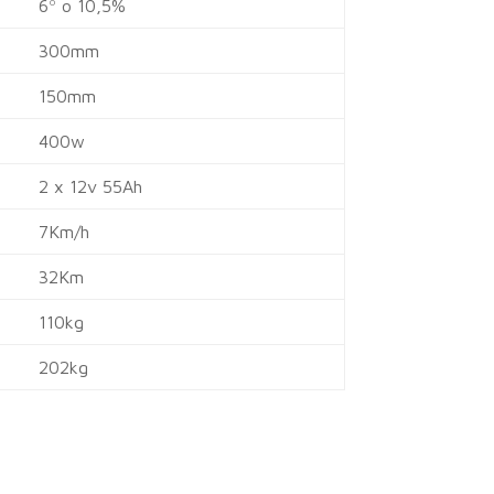
6º o 10,5%
300mm
150mm
400w
2 x 12v 55Ah
7Km/h
32Km
110kg
202kg